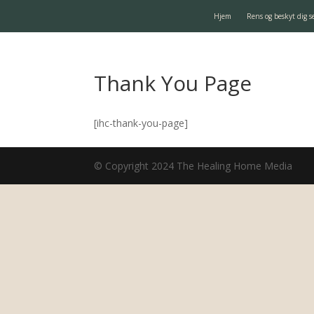
Hjem
Rens og beskyt dig s
Thank You Page
[ihc-thank-you-page]
© Copyright 2024 The Healing Home Media