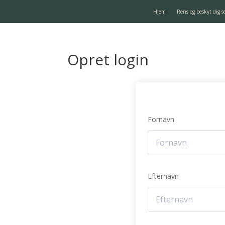
Hjem
Rens og beskyt dig s
Opret login
Fornavn
Efternavn