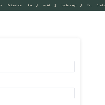
elv
Begivenheder
Shop
Kontakt
Medlems login
Cart
Checko