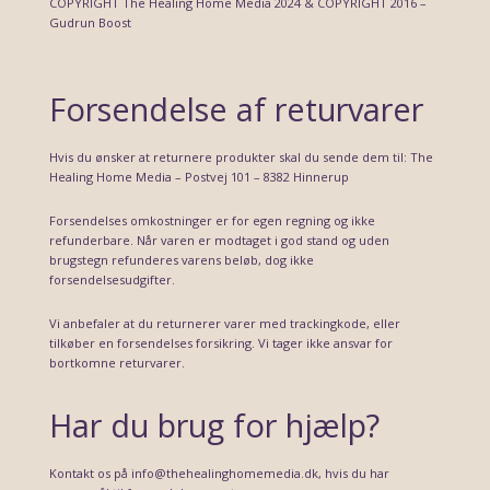
COPYRIGHT The Healing Home Media 2024 & COPYRIGHT 2016 –
Gudrun Boost
Forsendelse af returvarer
Hvis du ønsker at returnere produkter skal du sende dem til: The
Healing Home Media – Postvej 101 – 8382 Hinnerup
Forsendelses omkostninger er for egen regning og ikke
refunderbare. Når varen er modtaget i god stand og uden
brugstegn refunderes varens beløb, dog ikke
forsendelsesudgifter.
Vi anbefaler at du returnerer varer med trackingkode, eller
tilkøber en forsendelses forsikring. Vi tager ikke ansvar for
bortkomne returvarer.
Har du brug for hjælp?
Kontakt os på info@thehealinghomemedia.dk, hvis du har