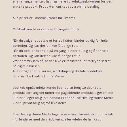
eller arrangementer, læs nærmere i produktbeskrivelsen for det
enkelte produkt. Produkter kan købes via online betaling.
Alle priser er i danske kroner inkl. moms
OBS! Faktura til virksomhed tillægges moms.
Når du vælger at betale et forløb i rater, binder du dig for hele
perioden. Og kan derfor ikke få penge retur.
Når du betaler det hele på en gang, binder du dig også for hele
perioden. Og kan derfor ikke få penge retur.
Vær opmærksom på, at der ikke er returret eller fortrydelsesret
på digitale kurser.
Alle rettigheder til kurser, workshops og digitale produkter
tilhører The Healing Home Media
Ved køb opnås udelukkende licens til at benytte det købte
produkt som angivet under det pågældende produkt. Ligesom det
kun er til eget brug. Alt indhold købt hos The Healing Home Media
– er til privat brug og må ikke deles.
The Healing Home Media tager ikke ansvar for evt. økonomisk tab
i forbindelse med den rådgivning eller ydelse du har købt.