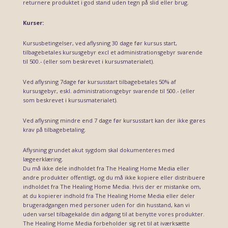
returnere produktet i god stand uden tegn på slid eller brug.
Kurser:
Kursusbetingelser, ved aflysning 30 dage før kursus start,
tilbagebetales kursusgebyr excl et administrationsgebyr svarende
til 500.- (eller som beskrevet i kursusmaterialet).
Ved aflysning 7dage før kursusstart tilbagebetales 50% af
kursusgebyr, eskl. administrationsgebyr svarende til 500.- (eller
som beskrevet i kursusmaterialet).
Ved aflysning mindre end 7 dage før kursusstart kan der ikke gøres
krav på tilbagebetaling.
Aflysning grundet akut sygdom skal dokumenteres med
lægeerklæring.
Du må ikke dele indholdet fra The Healing Home Media eller
andre produkter offentligt, og du må ikke kopiere eller distribuere
indholdet fra The Healing Home Media. Hvis der er mistanke om,
at du kopierer indhold fra The Healing Home Media eller deler
brugeradgangen med personer uden for din husstand, kan vi
uden varsel tilbagekalde din adgang til at benytte vores produkter.
The Healing Home Media forbeholder sig ret til at iværksætte