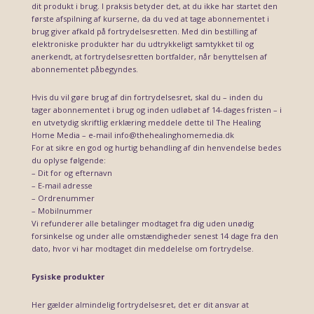
dit produkt i brug. I praksis betyder det, at du ikke har startet den
første afspilning af kurserne, da du ved at tage abonnementet i
brug giver afkald på fortrydelsesretten. Med din bestilling af
elektroniske produkter har du udtrykkeligt samtykket til og
anerkendt, at fortrydelsesretten bortfalder, når benyttelsen af
abonnementet påbegyndes.
Hvis du vil gøre brug af din fortrydelsesret, skal du – inden du
tager abonnementet i brug og inden udløbet af 14-dages fristen – i
en utvetydig skriftlig erklæring meddele dette til The Healing
Home Media – e-mail info@thehealinghomemedia.dk
For at sikre en god og hurtig behandling af din henvendelse bedes
du oplyse følgende:
– Dit for og efternavn
– E-mail adresse
– Ordrenummer
– Mobilnummer
Vi refunderer alle betalinger modtaget fra dig uden unødig
forsinkelse og under alle omstændigheder senest 14 dage fra den
dato, hvor vi har modtaget din meddelelse om fortrydelse.
Fysiske produkter
Her gælder almindelig fortrydelsesret, det er dit ansvar at