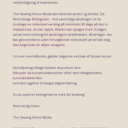
retsforfølgning af krænkelsen.
The Healing Home Media kan løbende ændre og tilrette; De
Almindelige Betingelser. Ved væsentlige ændringer vil du
modtage en individuel varsling på minimum 30 dage på den e-
mailadresse, du har oplyst. Aftalen kan opsiges med 14 dages
varsel med virkning fra ændringens ikrafttræden. Ændringer, der
kan gennemføres uden forudgående individuelt varsel kan dog
ikke begrunde en sådan opsigelse.
Ud over ovenstående, gælder følgende ved køb af fysiske kurser:
Ved aflysning tilbage betales depositum ikke.
Afbryder du kurset/uddannelsen efter start tilbagebetales
kursusbeløbet ikke.
Ved akut sygdom forlanges lægeerklæring.
Du accepterer betingelserne med din betaling.
Med venlig hilsen
The Healing Home Media