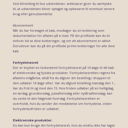
Ved tilmelding til live udsendelser, webinarer giver du samtykke
til, at udsendelsen bliver optaget og opbevaret til eventuel senere
brug eller genudsendelse.
Abonnement
Når du har foretaget et køb, modtager du en kvittering som
dokumentation for aftalen på e-mail. På din profilside kan du til
enhver tid se dine kvitteringer, og om dit abonnement er aktivt.
Derudover kan du på din profilside printe kvitteringer for alle dine
køb.
Fortrydelsesret
Der er knyttet en lovbestemt fortrydelsesret på 14 dage til dit køb
af elektroniske og fysiske produkter. Fortrydelsesretten regnes fra
aftalens indgåelse, altså fra du afgiver din bestilling i shoppen til
den udløber 14 dage efter. Har du afgivet bestilling mandag den 1.,
har du frist til og med den 15. Hvis fristen udløber på en helligdag,
en lørdag, grundlovsdag, juleaftensdag eller nytårsaftensdag, kan
du vente til den følgende hverdag. Fortrydelsesretten er
overholdt, hvis du sender din meddelelse om fortrydelse, inden
fortrydelsesfristen er udløbet.
Elektroniske produkter:
Du kan kun bruge din fortrydelsesret, hvis du endnu ikke har taget