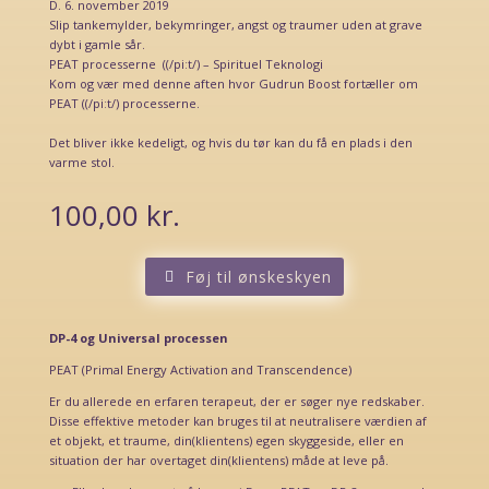
D. 6. november 2019
Slip tankemylder, bekymringer, angst og traumer uden at grave
dybt i gamle sår.
PEAT processerne
((/piːt/)
– Spirituel Teknologi
Kom og vær med denne aften hvor Gudrun Boost fortæller om
PEAT ((/piːt/) processerne.
Det bliver ikke kedeligt, og hvis du tør kan du få en plads i den
varme stol.
100,00
kr.
Føj til ønskeskyen
DP-4 og Universal processen
PEAT (Primal Energy Activation and Transcendence)
Er du allerede en erfaren terapeut, der er søger nye redskaber.
Disse effektive metoder kan bruges til at neutralisere værdien af
et objekt, et traume, din(klientens) egen skyggeside, eller en
situation der har overtaget din(klientens) måde at leve på.