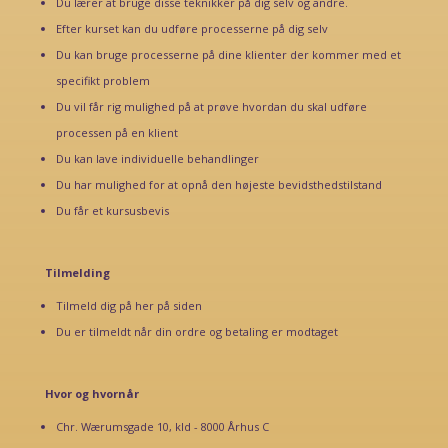
Du lærer at bruge disse teknikker på dig selv og andre.
Efter kurset kan du udføre processerne på dig selv
Du kan bruge processerne på dine klienter der kommer med et
specifikt problem
Du vil får rig mulighed på at prøve hvordan du skal udføre
processen på en klient
Du kan lave individuelle behandlinger
Du har mulighed for at opnå den højeste bevidsthedstilstand
Du får et kursusbevis
Tilmelding
Tilmeld dig på her på siden
Du er tilmeldt når din ordre og betaling er modtaget
Hvor og hvornår
Chr. Wærumsgade 10, kld - 8000 Århus C