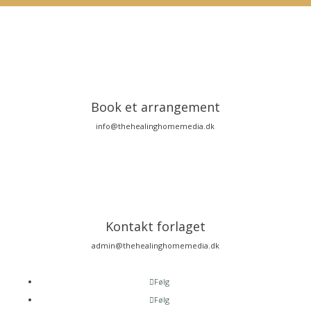
Book et arrangement
info@thehealinghomemedia.dk
Kontakt forlaget
admin@thehealinghomemedia.dk
Følg
Følg