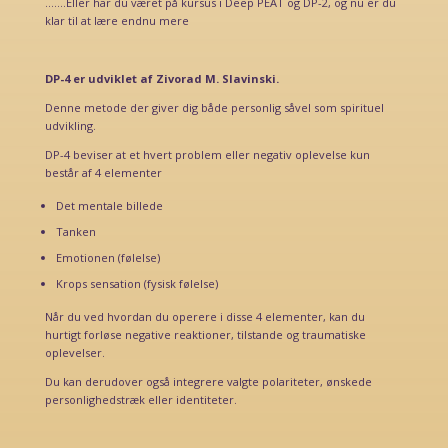
.......Eller har du været på kursus i Deep PEAT og DP-2, og nu er du
klar til at lære endnu mere
DP-4 er udviklet af Zivorad M. Slavinski.
Denne metode der giver dig både personlig såvel som spirituel
udvikling.
DP-4 beviser at et hvert problem eller negativ oplevelse kun
består af 4 elementer
Det mentale billede
Tanken
Emotionen (følelse)
Krops sensation (fysisk følelse)
Når du ved hvordan du operere i disse 4 elementer, kan du
hurtigt forløse negative reaktioner, tilstande og traumatiske
oplevelser.
Du kan derudover også integrere valgte polariteter, ønskede
personlighedstræk eller identiteter.