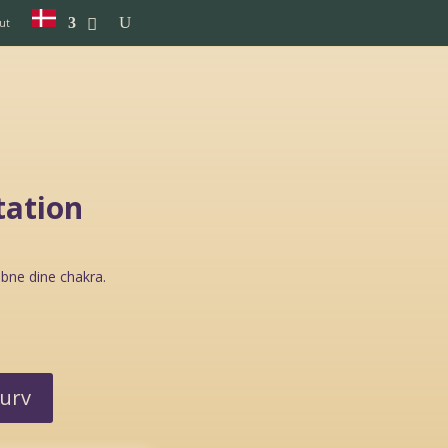
ut
tation
åbne dine chakra.
kurv