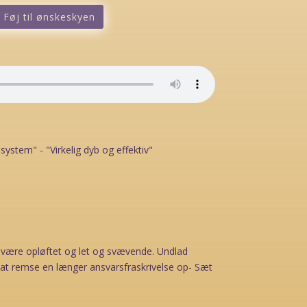
Føj til ønskeskyen
 system" - "Virkelig dyb og effektiv"
af være opløftet og let og svævende. Undlad
e at remse en længer ansvarsfraskrivelse op- Sæt