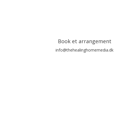
Book et arrangement
info@thehealinghomemedia.dk
Følg med i blog, nyheder og arrangementer. Du k
Succesbesked