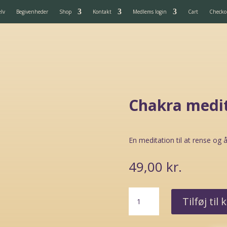
elv
Begivenheder
Shop
Kontakt
Medlems login
Cart
Checko
Chakra medi
En meditation til at rense og 
49,00
kr.
Chakra
Tilføj til 
meditation
antal