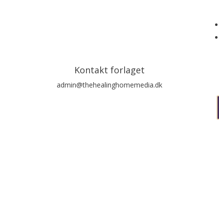
Kontakt forlaget
admin@thehealinghomemedia.dk
an tilmelde dig her: